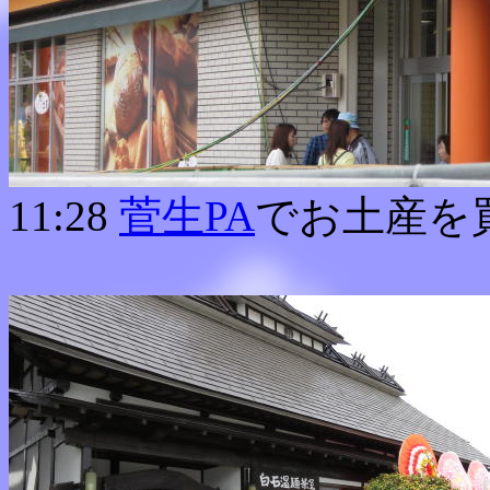
11:28
菅生PA
でお土産を