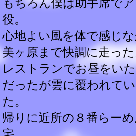
もちろん僕は助手席でア
役。
心地よい風を体で感じな
美ヶ原まで快調に走った
レストランでお昼をいた
だったが雲に覆われてい
た。
帰りに近所の８番らーめ
宅。