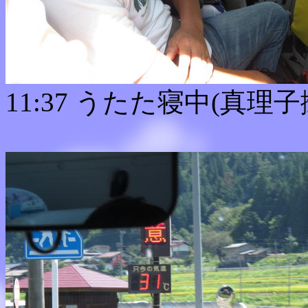
11:37 うたた寝中(真理子