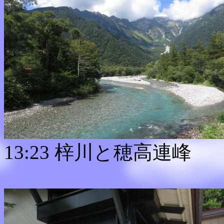
13:23 梓川と穂高連峰