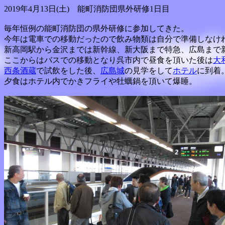
2019年4月13日(土) 能町消防団県外研修1日目
毎年恒例の能町消防団の県外研修に参加してきた。
今年は電車での移動だったので飲み物類は自分で準備しなけ
新高岡駅から金沢までは新幹線、新大阪まで特急、広島まで
ここからはバスでの移動となり呉市内で昼食を頂いた後は
大
西条酒蔵
で試飲をした後、
広島城
の見学をして
ホテル
に到着
夕食はホテル内でかきフライや牡蠣鍋を頂いて爆睡。