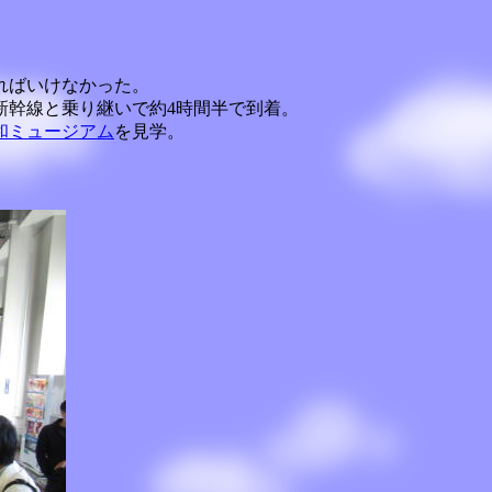
ればいけなかった。
新幹線と乗り継いで約4時間半で到着。
和ミュージアム
を見学。
。