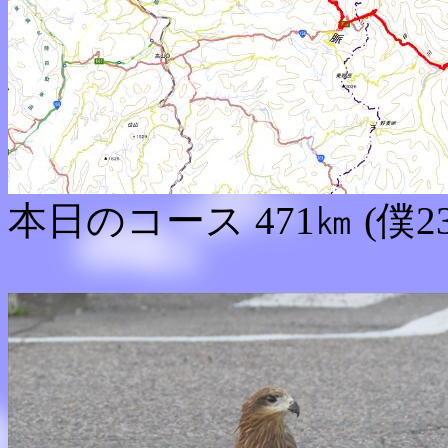
本日のコース 471㎞ (僕2