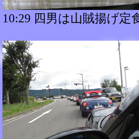
10:29 四男は山賊揚げ定食