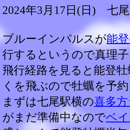
2024年3月17日(日) 七尾
ブルーインパルスが
能登
行するというので真理子
飛行経路を見ると能登牡
くを飛ぶので牡蠣を予約
まずは七尾駅横の
喜多方
がまだ準備中なので
ベイ